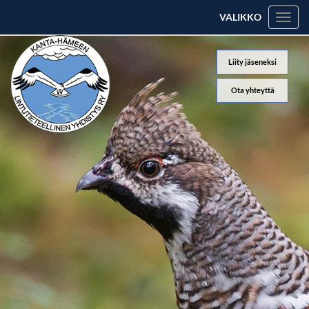
VALIKKO
Valik
Liity jäseneksi
Ota yhteyttä