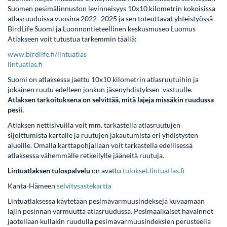
Suomen pesimälinnuston levinneisyys 10x10 kilometrin kokoisissa
atlasruuduissa vuosina 2022–2025 ja sen toteuttavat yhteistyössä
BirdLife Suomi ja Luonnontieteellinen keskusmuseo Luomus
Atlakseen voit tutustua tarkemmin täällä:
www.birdlife.fi/lintuatlas
lintuatlas.fi
Suomi on atlaksessa jaettu 10x10 kilometrin atlasruutuihin ja
jokainen ruutu edelleen jonkun jäsenyhdistyksen vastuulle.
Atlaksen tarkoituksena on selvittää, mitä lajeja missäkin ruudussa
pesii.
Atlaksen nettisivuilla voit mm. tarkastella atlasruutujen
sijoittumista kartalle ja ruutujen jakautumista eri yhdistysten
alueille. Omalla karttapohjallaan voit tarkastella edellisessä
atlaksessa vähemmälle retkeilylle jääneitä ruutuja.
Lintuatlaksen tulospalvelu
on avattu
tulokset.lintuatlas.fi
Kanta-Hämeen
selvitysastekartta
Lintuatlaksessa käytetään pesimävarmuusindeksejä kuvaamaan
lajin pesinnän varmuutta atlasruudussa. Pesimäaikaiset havainnot
jaotellaan kullakin ruudulla pesimävarmuusindeksien perusteella