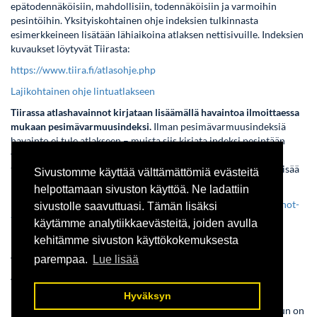
epätodennäköisiin, mahdollisiin, todennäköisiin ja varmoihin
pesintöihin. Yksityiskohtainen ohje indeksien tulkinnasta
esimerkkeineen lisätään lähiaikoina atlaksen nettisivuille. Indeksien
kuvaukset löytyvät Tiirasta:
https://www.tiira.fi/atlasohje.php
Lajikohtainen ohje lintuatlakseen
Tiirassa atlashavainnot kirjataan lisäämällä havaintoa ilmoittaessa
mukaan pesimävarmuusindeksi.
Ilman pesimävarmuusindeksiä
havainto ei tule atlakseen – muista siis kirjata indeksi pesintään
viittaavissa havainnoissa! Tiirasta havainnot siirtyvät atlaksen
tulospalveluun miltei reaaliajassa, kerran vuorokaudessa. Lue lisää
Sivustomme käyttää välttämättömiä evästeitä
havaintojen ilmoittamisesta Tiiraan:
helpottamaan sivuston käyttöä. Ne ladattiin
https://www.birdlife.fi/suojelu/seuranta/lintuatlas/atlashavainnot-
sivustolle saavuttuasi. Tämän lisäksi
tiiraan/
käytämme analytiikkaevästeitä, joiden avulla
kehitämme sivuston käyttökokemuksesta
parempaa.
Lue lisää
Tulostettava ruutulomake
Voit tulostaa atlasruudulta maastoon mukaan lomakkeen, jolta
käyvät ilmi ruudulta ilmoitetut lajitiedot
Hyväksyn
nykyisessä ja edellisessä lintuatlaksessa. Huomaathan, että sinun on