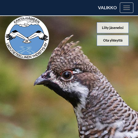
VALIKKO
Valik
Liity jäseneksi
Ota yhteyttä