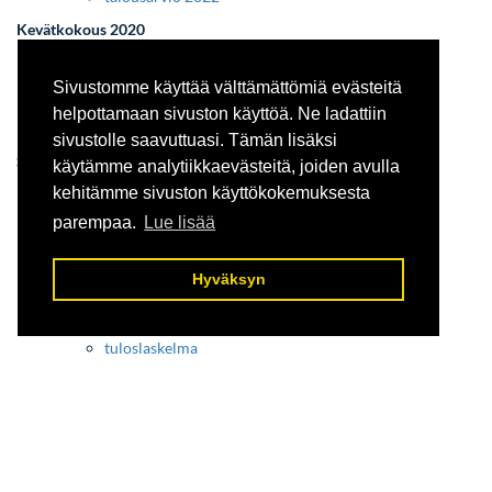
Kevätkokous 2020
esityslista
vuosikertomus 2019
Sivustomme käyttää välttämättömiä evästeitä
tuloslaskelma 2019
helpottamaan sivuston käyttöä. Ne ladattiin
tase 2019
sivustolle saavuttuasi. Tämän lisäksi
Syyskokous 2020
käytämme analytiikkaevästeitä, joiden avulla
kehitämme sivuston käyttökokemuksesta
esityslista
toimintasuunnitelma 2021
parempaa.
Lue lisää
talousarvio 2021
Kevätkokous 2019
Hyväksyn
esityslista
vuosikertomus
tuloslaskelma
tase
Syyskokous 2019
esityslista
toimintasuunnitelma
talousarvio