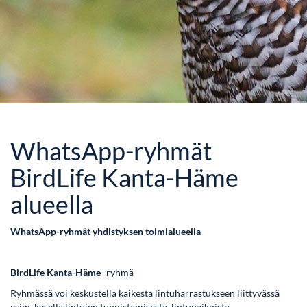
WhatsApp-ryhmät
BirdLife Kanta-Häme
alueella
WhatsApp-ryhmät yhdistyksen toimialueella
BirdLife Kanta-Häme
-ryhmä
Ryhmässä voi keskustella kaikesta lintuharrastukseen liittyvässä
esim. kysellä lintujen tunnistamisesta, lintupaikoista,