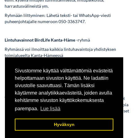
harrastusvälineistä ym.
Ryhmään liittyminen: Lähetä teksti- tai WhatsApp-viesti
puheenjohtajalle numeroon 050-3363747.
Lintuhavainnot BirdLife Kanta-Häme
-ryhmä
Ryhmässä voi ilmoittaa kaikkia lintuhavaintoja yhdistyksen
toimialueelta Kanta-Hämeessä
Ryhmään liittyminen: Lähetä teksti- tai WhatsApp-viesti
Sivustomme käyttää välttämättömiä evästeitä
puheenjohtajalle numeroon 050-3363747.
helpottamaan sivuston käyttöä. Ne ladattiin
sivustolle saavuttuasi. Tämän lisäksi
K-H Linnut
-ryhmä
käytämme analytiikkaevästeitä, joiden avulla
Yhdistyksen omien ryhmien lisäksi Kanta-Hämeessä toimii K-H
kehitämme sivuston käyttökokemuksesta
Linnut -ryhmä, jossa keskitytään ilmoittamaan mielenkiitoisimpia
parempaa.
Lue lisää
lintuhavaintoja esim. harvinaisuudet, vähälukuiset ja ensimmäiset
muuttolinnut ym.
Hyväksyn
Ryhmään liittyminen: Lähetä WhatsApp-viesti Arto Laaksolle
numeroon 040-5016750.