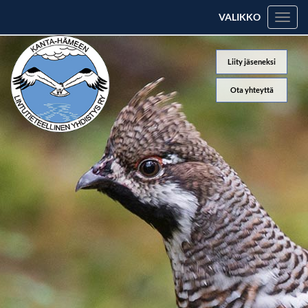
VALIKKO
Valik
Liity jäseneksi
Ota yhteyttä