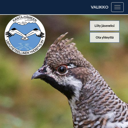
VALIKKO
Valik
Liity jäseneksi
Ota yhteyttä