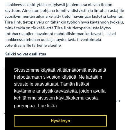
Hankkeessa keskitytään erityisesti jo olemassa olevan tiedon
käyttöön. Aineiston pohjana toimii yhdistyksiin ja lintuharrastajille
vuosikymmenten aikana kerätty tieto (havaintoarkisto) ja kokemus.
Tiira-lintutietopalvelu on tähänkin työhön hyvä käytännön työkalu,
minkä takia on tärkeää, että Tiira-lintutietopalvelusta löytyy
lintuharrastajien havainnot mahdollisimman kattavasti. Lisäksi
hankkeessa tehdään uusia ja täydentäviä inventointeja
potentiaalisille tärkeille alueille.
Kaikki voivat osallistua
MAALI -hanke on lintuharrastajien yhteinen hanke. Sen hyvää
toteutumista voi auttaa helposti esimerkiksi:
Sivustomme käyttää välttämättömiä evästeitä
helpottamaan sivuston käyttöä. Ne ladattiin
kirjaamalla havaintoja Tiiraan (myös aiempien vuosien
havaintoja)
sivustolle saavuttuasi. Tämän lisäksi
ehdottamalla potentiaalisia MAALI-kohteita
käytämme analytiikkaevästeitä, joiden avulla
paikallisyhdistyksille
kehitämme sivuston käyttökokemuksesta
osallistumalla potentiaalisten MAALI-kohteiden linnuston
parempaa.
Lue lisää
inventoimiseen
Yhdistyksen MAALI-yhteyshenkilöt:
Hyväksyn
Aki Aintila
Markku Hyvärinen