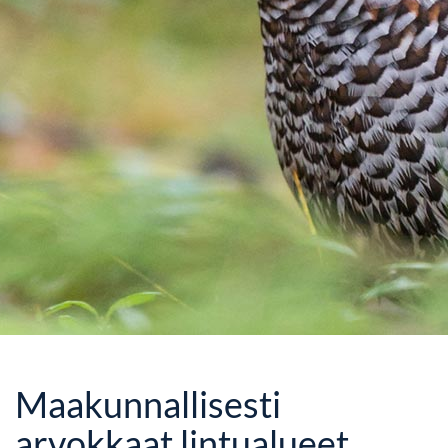
Maakunnallisesti
arvokkaat lintualueet