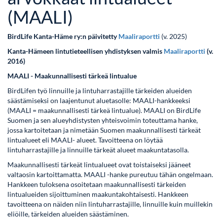
(MAALI)
BirdLife Kanta-Häme ry:n päivitetty
Maaliraportti
(v. 2025)
Kanta-Hämeen lintutieteellisen yhdistyksen valmis
Maaliraportti
(v.
2016)
MAALI - Maakunnallisesti tärkeä lintualue
BirdLifen työ linnuille ja lintuharrastajille tärkeiden alueiden
säästämiseksi on laajentunut aluetasolle: MAALI-hankkeeksi
(MAALI = maakunnallisesti tärkeä lintualue). MAALI on BirdLife
Suomen ja sen alueyhdistysten yhteisvoimin toteuttama hanke,
jossa kartoitetaan ja nimetään Suomen maakunnallisesti tärkeät
lintualueet eli MAALI- alueet. Tavoitteena on löytää
lintuharrastajille ja linnuille tärkeät alueet maakuntatasolla.
Maakunnallisesti tärkeät lintualueet ovat toistaiseksi jääneet
valtaosin kartoittamatta. MAALI -hanke pureutuu tähän ongelmaan.
Hankkeen tuloksena osoitetaan maakunnallisesti tärkeiden
lintualueiden sijoittuminen maakuntakohtaisesti. Hankkeen
tavoitteena on näiden niin lintuharrastajille, linnuille kuin muillekin
eliöille, tärkeiden alueiden säästäminen.