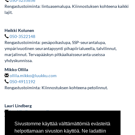
050-5255856
Rengastustoiminta: lintuasemalupa. Kiinnostuksen kohteena kaikki
lajit.
Heikki Kolunen
050-3522148
Rengastustoiminta: pesäpoikaslupa, SSP-seurantalupa,
ympärivuotinen seurantapyynti pihapiirialueella, talvilinnut,
marjalinnut. Tervapääskyn pitkäaikaisseuranta useissa
yhdyskunnissa.
Mikko Ollila
ollila.mikko@luukku.com
050-4911192
Rengastustoiminta: Kiinnostuksen kohteena petolinnut.
Lauri Lindberg
lauri.lindberg@gmail.com
040-5522450
Sivustomme käyttää välttämättömiä evästeitä
Rengastustoiminta: pesäpoikaslupa. Kiinnostuksen kohteena
kaikkien lajien poikaset ja emot.
helpottamaan sivuston käyttöä. Ne ladattiin