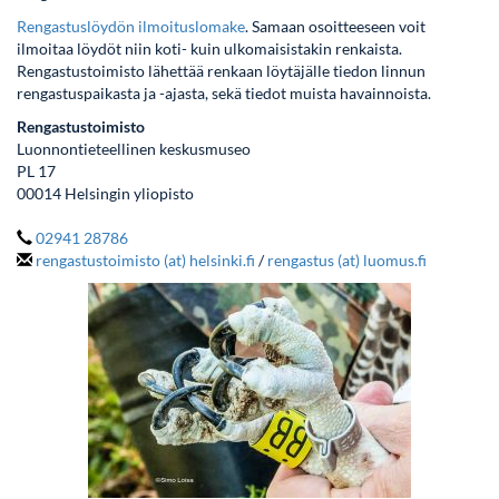
Rengastuslöydön ilmoituslomake
. Samaan osoitteeseen voit
ilmoitaa löydöt niin koti- kuin ulkomaisistakin renkaista.
Rengastustoimisto lähettää renkaan löytäjälle tiedon linnun
rengastuspaikasta ja -ajasta, sekä tiedot muista havainnoista.
Rengastustoimisto
Luonnontieteellinen keskusmuseo
PL 17
00014 Helsingin yliopisto
02941 28786
rengastustoimisto (at) helsinki.fi
/
rengastus (at) luomus.fi