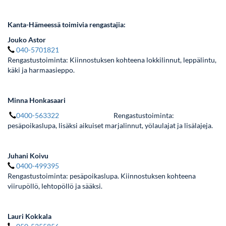
Kanta-Hämeessä toimivia rengastajia:
Jouko Astor
040-5701821
Rengastustoiminta: Kiinnostuksen kohteena lokkilinnut, leppälintu,
käki ja harmaasieppo.
Minna Honkasaari
0400-563322
Rengastustoiminta:
pesäpoikaslupa, lisäksi aikuiset marjalinnut, yölaulajat ja lisälajeja.
Juhani Koivu
0400-499395
Rengastustoiminta: pesäpoikaslupa. Kiinnostuksen kohteena
viirupöllö, lehtopöllö ja sääksi.
Lauri Kokkala