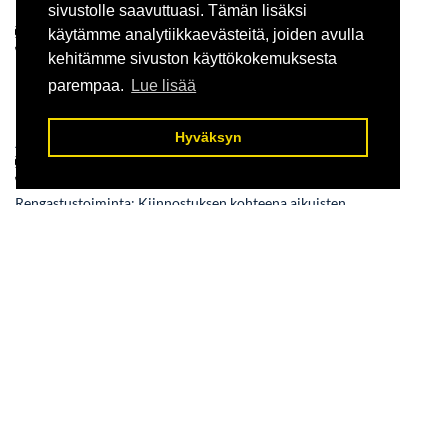
sivustolle saavuttuasi. Tämän lisäksi
Heikki Lokki
lokki@cs.helsinki.fi
käytämme analytiikkaevästeitä, joiden avulla
050-5525422
kehitämme sivuston käyttökokemuksesta
Rengastustoiminta: pesäpoikaslupa. Kiinnostuksen kohteena
parempaa.
Lue lisää
petolinnut.
Rengastusalueena Hattula ja Hauho.
Hyväksyn
Juhani Lokki
juhani.lokki@helsinki.fi
0400-307847
Rengastustoiminta: Kiinnostuksen kohteena aikuisten
varpuslintujen rengastus.
Tero Niskanen
t.s.niskanen@kolumbus.fi
0400-216468
Rengastustoiminta: Pesäpoikaslupa. Kiinnostus petolinnut,
kehrääjä, pikkutylli, koskikara, Lapin linnut.
Pekka Pouttu