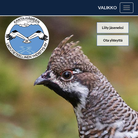
VALIKKO
Valik
Liity jäseneksi
Ota yhteyttä