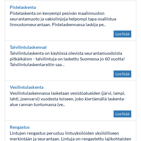
Pistelaskenta
Pistelaskenta on kevyempi pesivän maalinnuston
seurantamuoto ja vakiolinjoja helpompi tapa osallistua
linnustonseurantaan. Pistelaskennassa laskija pe..
Lue lisää
Talvilintulaskennat
Talvilintulaskenta on käytössä olevista seurantamuodoista
pitkäikäisin - talvilintuja on laskettu Suomessa jo 60 vuotta!
Talvilintulaskentareitin saa ..
Lue lisää
Vesilintulaskenta
Vesilintulaskennassa lasketaan vesistöalueiden (järvi, lampi,
lahti, joenvarsi) vuodesta toiseen, joko kiertämällä laskenta-
alue rannan tuntumassa (ve..
Lue lisää
Rengastus
Lintujen rengastus perustuu lintuyksilöiden yksilölliseen
merkintään ja seurantaan. Lintuja on rengastettu lajikohtaisten