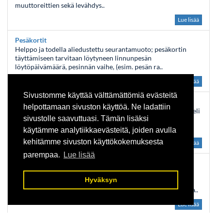
muuttoreittien sekä levähdys..
Lue lisää
Pesäkortit
Helppo ja todella aliedustettu seurantamuoto; pesäkortin
täyttämiseen tarvitaan löytyneen linnunpesän
löytöpäivämäärä, pesinnän vaihe, (esim. pesän ra..
Lue lisää
Sivustomme käyttää välttämättömiä evästeitä
IBA -laskennat
helpottamaan sivuston käyttöä. Ne ladattiin
Kansainvälisesti tärkeillä lintualueilla (Important Bird Area eli
sivustolle saavuttuasi. Tämän lisäksi
IBA) tehdään alueesta riippuen pesimälintu- ja/tai
levähtäjälaskentoja. Pesimälinnus..
käytämme analytiikkaevästeitä, joiden avulla
kehitämme sivuston käyttökokemuksesta
Lue lisää
parempaa.
Lue lisää
Ruokintapaikka -seuranta
Tämä on myös helppo seurantamuoto, missä oman
Hyväksyn
ruokintapaikan linnustoa seurataan talven ajan.
Ruokintapaikkaa havainnoidaan puolen kuukauden jaksoissa..
Lue lisää