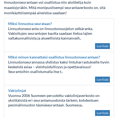
linnustonseurantaan voi osallistua niin aloittelija kuin
maastojyräkin. Mitä monipuolisempi seurantaverkosto on, sitä
monikäyttöisempää aineistoa saadaan!
Miksi linnustoa seurataan?
Linnustonseuranta on linnustonsuojelun selkäranka.
Vakioitujen seurantojen kautta saadaan tietoa lajien
valtakunnallisista ja alueellisista kannanvaih..
Lue lisää
Miksi minun kannattaisi osallistua linnustonseurantaan?
Linnustonseurannassa yhdistyy kaksi lintuharrastukselle hyvin
keskeistä asiaa – yleishyödyllisyys ja opettavaisuus!
Seurantoihin osallistumalla itse t..
Lue lisää
Vakiolinjat
Vuonna 2006 Suomeen perustettu vakiolinjaverkosto on
yksittäisistä eri seurantamuodoista tärkein, kohdentuen
pesimälinnuston täsmäseurantaan. Suomessa..
Lue lisää