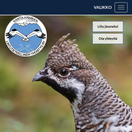
VALIKKO
Valik
Liity jäseneksi
Ota yhteyttä