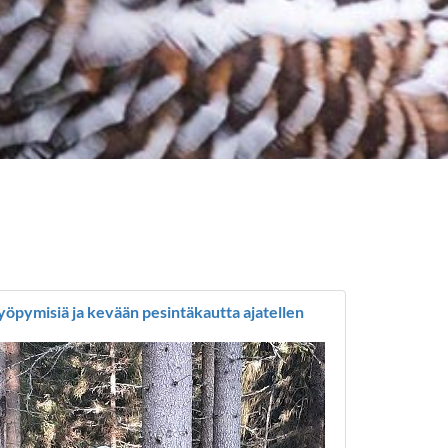
öpymisiä ja kevään pesintäkautta ajatellen