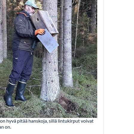
n hyvä pitää hanskoja, sillä lintukirput voivat
an on.