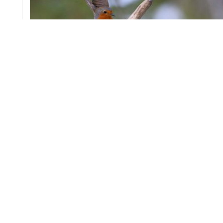
Talitiainen -> punarinnalle: - PIDÄ TURVAETÄISYYS - (k
Takaisin
Arkisto
Birdlife Kanta-Häme