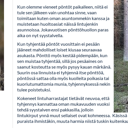
Kun olemme vieneet pöntöt paikalleen, niitä ei
tule sen jälkeen vain unohtaa sinne, vaan
toimitaan kuten oman asuntommekin kanssa ja
muistetaan huoltoasiat näissä lintujenkin
asunnoissa. Jokavuotisen pönttöhuollon paras
aika on nyt syystalvella.
Kun tyhjentää pöntöt vuosittain ei pesään
jääneet mahdolliset loiset kiusaa seuraavaa
asukasta. Pönttö myös kestää pidempään, kun
sen muistaa tyhjentää, sillä jos pesäaines on
saanut kosteutta se myös pysyy kauan märkänä.
Suurin osa linnuista ei tyhjennä itse pönttöä,
pöntössä sattaa olla myös kuolleita poikasia tai
kuoriutumattomia munia, tyhjennyksessä nekin
tulee poistetuksi.
Kokeneet lintuharrastajat tietävät neuvoa, että
tyhjennys kannattaa oman mukavuuden vuoksi
tehdä syystalven ensi pakkasilla, jolloin
lintukirput ynnä muut sellaiset ovat kohmeessa. Käsissä o
puraista ihmistäkin, muuta harmia niistä tuskin kuitenka