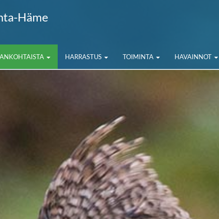
anta-Häme
JANKOHTAISTA
HARRASTUS
TOIMINTA
HAVAINNOT