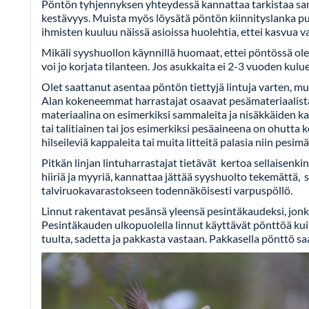
Pöntön tyhjennyksen yhteydessä kannattaa tarkistaa sama
kestävyys. Muista myös löysätä pöntön kiinnityslanka p
ihmisten kuuluu näissä asioissa huolehtia, ettei kasvua va
Mikäli syyshuollon käynnillä huomaat, ettei pöntössä ole 
voi jo korjata tilanteen. Jos asukkaita ei 2-3 vuoden kulu
Olet saattanut asentaa pöntön tiettyjä lintuja varten, mu
Alan kokeneemmat harrastajat osaavat pesämateriaalista u
materiaalina on esimerkiksi sammaleita ja nisäkkäiden karv
tai talitiainen tai jos esimerkiksi pesäaineena on ohutt
hilseileviä kappaleita tai muita litteitä palasia niin pesi
Pitkän linjan lintuharrastajat tietävät kertoa sellaisenk
hiiriä ja myyriä, kannattaa jättää syyshuolto tekemättä, 
talviruokavarastokseen todennäköisesti varpuspöllö.
Linnut rakentavat pesänsä yleensä pesintäkaudeksi, jonka
Pesintäkauden ulkopuolella linnut käyttävät pönttöä ku
tuulta, sadetta ja pakkasta vastaan. Pakkasella pönttö s