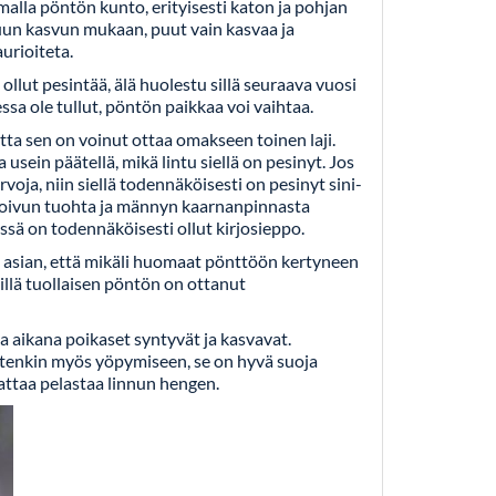
lla pöntön kunto, erityisesti katon ja pohjan
uun kasvun mukaan, puut vain kasvaa ja
urioiteta.
ollut pesintää, älä huolestu sillä seuraava vuosi
essa ole tullut, pöntön paikkaa voi vaihtaa.
tta sen on voinut ottaa omakseen toinen laji.
sein päätellä, mikä lintu siellä on pesinyt. Jos
oja, niin siellä todennäköisesti on pesinyt sini-
a koivun tuohta ja männyn kaarnanpinnasta
mässä on todennäköisesti ollut kirjosieppo.
in asian, että mikäli huomaat pönttöön kertyneen
sillä tuollaisen pöntön on ottanut
 aikana poikaset syntyvät ja kasvavat.
itenkin myös yöpymiseen, se on hyvä suoja
aattaa pelastaa linnun hengen.