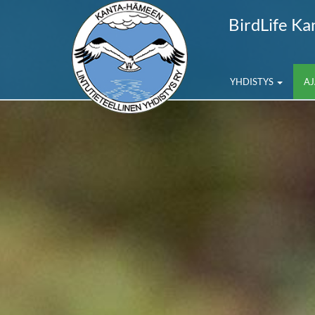
BirdLife K
YHDISTYS
A