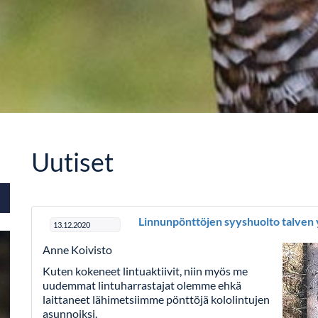
Uutiset
Linnunpönttöjen syyshuolto talven y
13.12.2020
Anne Koivisto
Kuten kokeneet lintuaktiivit, niin myös me
uudemmat lintuharrastajat olemme ehkä
laittaneet lähimetsiimme pönttöjä kololintujen
asunnoiksi.