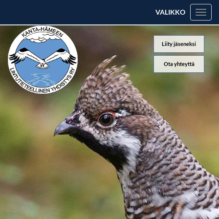
VALIKKO
Valik
Liity jäseneksi
Ota yhteyttä