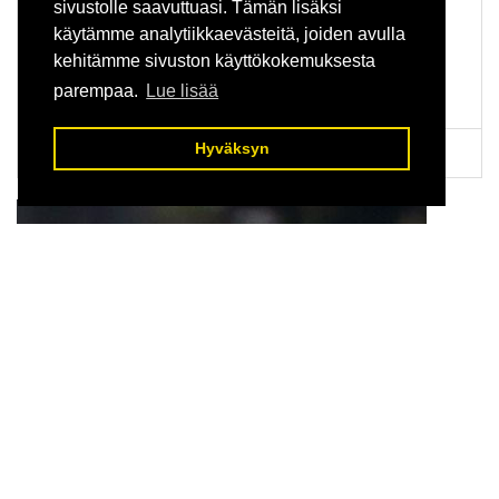
sivustolle saavuttuasi. Tämän lisäksi
Aikaisemmat Vuoden laji -hankkeet ja hankkeiden
yhteenvedot
käytämme analytiikkaevästeitä, joiden avulla
https://www.birdlife.fi/suojelu/lajit/vuoden-linnut/
kehitämme sivuston käyttökokemuksesta
parempaa.
Lue lisää
Takaisin
Hyväksyn
Arkisto