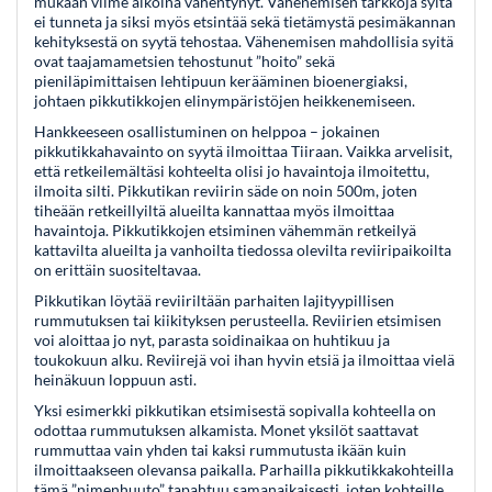
mukaan viime aikoina vähentynyt. Vähenemisen tarkkoja syitä
ei tunneta ja siksi myös etsintää sekä tietämystä pesimäkannan
kehityksestä on syytä tehostaa. Vähenemisen mahdollisia syitä
ovat taajamametsien tehostunut ”hoito” sekä
pieniläpimittaisen lehtipuun kerääminen bioenergiaksi,
johtaen pikkutikkojen elinympäristöjen heikkenemiseen.
Hankkeeseen osallistuminen on helppoa – jokainen
pikkutikkahavainto on syytä ilmoittaa Tiiraan. Vaikka arvelisit,
että retkeilemältäsi kohteelta olisi jo havaintoja ilmoitettu,
ilmoita silti. Pikkutikan reviirin säde on noin 500m, joten
tiheään retkeillyiltä alueilta kannattaa myös ilmoittaa
havaintoja. Pikkutikkojen etsiminen vähemmän retkeilyä
kattavilta alueilta ja vanhoilta tiedossa olevilta reviiripaikoilta
on erittäin suositeltavaa.
Pikkutikan löytää reviiriltään parhaiten lajityypillisen
rummutuksen tai kiikityksen perusteella. Reviirien etsimisen
voi aloittaa jo nyt, parasta soidinaikaa on huhtikuu ja
toukokuun alku. Reviirejä voi ihan hyvin etsiä ja ilmoittaa vielä
heinäkuun loppuun asti.
Yksi esimerkki pikkutikan etsimisestä sopivalla kohteella on
odottaa rummutuksen alkamista. Monet yksilöt saattavat
rummuttaa vain yhden tai kaksi rummutusta ikään kuin
ilmoittaakseen olevansa paikalla. Parhailla pikkutikkakohteilla
tämä ”nimenhuuto” tapahtuu samanaikaisesti, joten kohteille