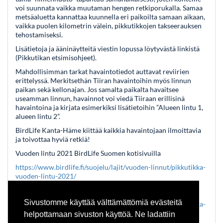
voi suunnata vaikka muutaman hengen retkiporukalla. Samaa
metsäaluetta kannattaa kuunnella eri paikoilta samaan aikaan,
vaikka puolen kilometrin välein, pikkutikkojen takseerauksen
tehostamiseksi.
Lisätietoja ja ääninäytteitä viestin lopussa löytyvästä linkistä
(Pikkutikan etsimisohjeet).
Mahdollisimman tarkat havaintotiedot auttavat reviirien
erittelyssä. Merkitsethän Tiiran havaintoihin myös linnun
paikan sekä kellonajan. Jos samalta paikalta havaitsee
useamman linnun, havainnot voi viedä Tiiraan erillisinä
havaintoina ja kirjata esimerkiksi lisätietoihin ”Alueen lintu 1,
alueen lintu 2”.
BirdLife Kanta-Häme kiittää kaikkia havaintojaan ilmoittavia
ja toivottaa hyviä retkiä!
Vuoden lintu 2021 BirdLife Suomen kotisivuilla
https://www.birdlife.fi/suojelu/lajit/vuoden-linnut/pikkutikka-
vuoden-lintu-2021/
Pikkutikan etsimisohjeet
Sivustomme käyttää välttämättömiä evästeitä
https://www.birdlife.fi/suojelu/lajit/vuoden-linnut/pikkutikka-
vuoden-lintu-2021/pikkutikan-etsimisohjeet/
helpottamaan sivuston käyttöä. Ne ladattiin