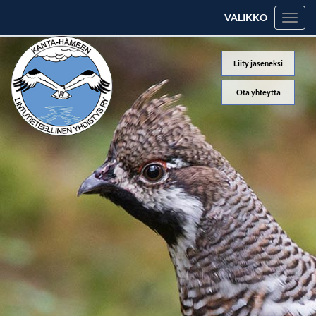
VALIKKO
Valik
Liity jäseneksi
Ota yhteyttä