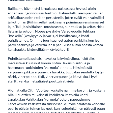
Ralliaamu käynnistyi kirpakassa pakkasessa hyvissä ajoin
ennen auringonnousua. Reitti oli hahmoteltu aiempien rallien
sekä alkuvuoden retkien perusteella, joten eväät vain valmiiksi
ja kotipihan (Riihimäellä) ruokinnalle poimimaan ensimmäiset
lajit. Tali- ja sinitiainen, mustarastas, punatulkku ja keltasirkku
listaan ja autoon. Nopea pysähdys Versowoodin tehtaan
“koskella” (kesykyyhky ja varis, ei koskikaraa) ja kohti
puhdistamoa. Olimme juuri saaneet auton parkkiin, kun iso
parvi naakkoja ja variksia lensi paniikissa auton edestä komea
kanahaukka kintereillään - kävipä tuuri!
Puhdistamolla puhalsi navakka ja kylmä viima, liekö siksi
metsästä ei kuulunut linnun lintua. Takaisin autolle ja
hakemaan ruokintojen “varmoja” pinnoja. Hirsimäestä
varpunen, pikkuvarpunen ja harakka, Juppalan seudulta löytyi
närhi, viherpeippo, tikli, vihervarpunen ja käpytikka. Hyvä
startti, vaikka metsätiaiset puuttuivat vielä.
Ajomatkalla Oitin Vuolteenkoskelle näimme korpin, ja koskella
niiaili nuottien mukaisesti koskikara. Matkalla kohti
Janakkalan Vähikkälän “varmoja” petoja nappasimme
Tervakosken keskustasta sinisorsan. Autolle palatessa kohdalle
osui jo päivän toinen jackpot, kun isolepinkäinen päivysti puun
latvassa. Tästä ei ollut ennakkotietoa. Merikotka oli paikalla,