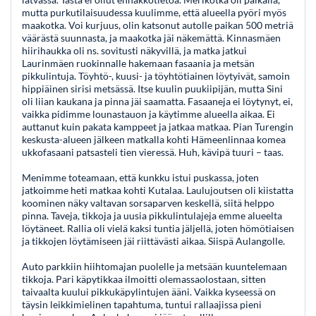
mutta purkutilaisuudessa kuulimme, että alueella pyöri myös
maakotka. Voi kurjuus, olin katsonut autolle paikan 500 metriä
väärästä suunnasta, ja maakotka jäi näkemättä. Kinnasmäen
hiirihaukka oli ns. sovitusti näkyvillä, ja matka jatkui
Laurinmäen ruokinnalle hakemaan fasaania ja metsän
pikkulintuja. Töyhtö-, kuusi- ja töyhtötiainen löytyivät, samoin
hippiäinen sirisi metsässä. Itse kuulin puukiipijän, mutta Sini
oli liian kaukana ja pinna jäi saamatta. Fasaaneja ei löytynyt, ei,
vaikka pidimme lounastauon ja käytimme alueella aikaa. Ei
auttanut kuin pakata kamppeet ja jatkaa matkaa. Pian Turengin
keskusta-alueen jälkeen matkalla kohti Hämeenlinnaa komea
ukkofasaani patsasteli tien vieressä. Huh, kävipä tuuri – taas.
Menimme toteamaan, että kunkku istui puskassa, joten
jatkoimme heti matkaa kohti Kutalaa. Laulujoutsen oli kiistatta
koominen näky valtavan sorsaparven keskellä, siitä helppo
pinna. Taveja, tikkoja ja uusia pikkulintulajeja emme alueelta
löytäneet. Rallia oli vielä kaksi tuntia jäljellä, joten hömötiaisen
ja tikkojen löytämiseen jäi riittävästi aikaa. Siispä Aulangolle.
Auto parkkiin hiihtomajan puolelle ja metsään kuuntelemaan
tikkoja. Pari käpytikkaa ilmoitti olemassaolostaan, sitten
taivaalta kuului pikkukäpylintujen ääni. Vaikka kyseessä on
täysin leikkimielinen tapahtuma, tuntui rallaajissa pieni