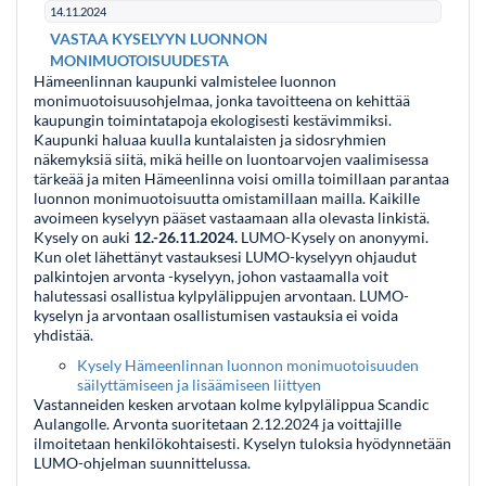
14.11.2024
VASTAA KYSELYYN LUONNON
MONIMUOTOISUUDESTA
Hämeenlinnan kaupunki valmistelee luonnon
monimuotoisuusohjelmaa, jonka tavoitteena on kehittää
kaupungin toimintatapoja ekologisesti kestävimmiksi.
Kaupunki haluaa kuulla kuntalaisten ja sidosryhmien
näkemyksiä siitä, mikä heille on luontoarvojen vaalimisessa
tärkeää ja miten Hämeenlinna voisi omilla toimillaan parantaa
luonnon monimuotoisuutta omistamillaan mailla. Kaikille
avoimeen kyselyyn pääset vastaamaan alla olevasta linkistä.
Kysely on auki
12.-26.11.2024.
LUMO-Kysely on anonyymi.
Kun olet lähettänyt vastauksesi LUMO-kyselyyn ohjaudut
palkintojen arvonta -kyselyyn, johon vastaamalla voit
halutessasi osallistua kylpylälippujen arvontaan. LUMO-
kyselyn ja arvontaan osallistumisen vastauksia ei voida
yhdistää.
Kysely Hämeenlinnan luonnon monimuotoisuuden
säilyttämiseen ja lisäämiseen liittyen
Vastanneiden kesken arvotaan kolme kylpylälippua Scandic
Aulangolle. Arvonta suoritetaan 2.12.2024 ja voittajille
ilmoitetaan henkilökohtaisesti. Kyselyn tuloksia hyödynnetään
LUMO-ohjelman suunnittelussa.