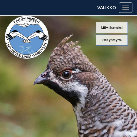
VALIKKO
Valik
Liity jäseneksi
Ota yhteyttä